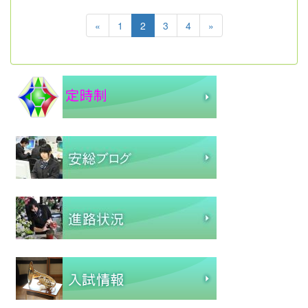
«
1
2
3
4
»