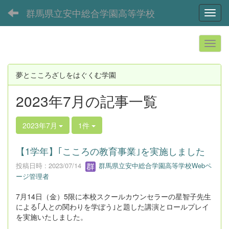
群馬県立安中総合学園高等学校
Toggl
夢とこころざしをはぐくむ学園
2023年7月の記事一覧
2023年7月
1件
【1学年】｢こころの教育事業｣を実施しました
投稿日時 : 2023/07/14
群馬県立安中総合学園高等学校Webペ
ージ管理者
7月14日（金）5限に本校スクールカウンセラーの星智子先生
による｢人との関わりを学ぼう｣と題した講演とロールプレイ
を実施いたしました。