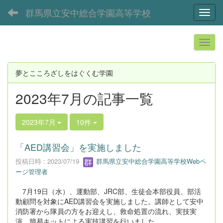
群馬県立安中総合学園高等学校
Toggl
夢とこころざしをはぐくむ学園
2023年7月の記事一覧
2023年7月
10件
「AED講習会」を実施しました
投稿日時 : 2023/07/19
群馬県立安中総合学園高等学校Webペ
ージ管理者
7月19日（水）、運動部、JRC部、生徒会本部役員、部活
動顧問を対象にAED講習会を実施しました。講師として安中
消防署から隊員の方をお迎えし、救命処置の流れ、実技実
演、簡易キットによる実技講習を行いました。