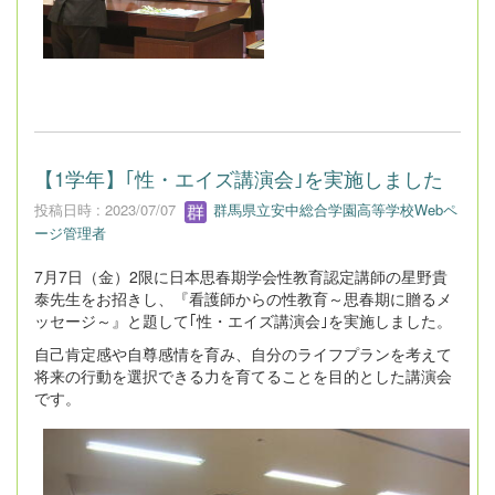
【1学年】｢性・エイズ講演会｣を実施しました
投稿日時 : 2023/07/07
群馬県立安中総合学園高等学校Webペ
ージ管理者
7月7日（金）2限に日本思春期学会性教育認定講師の星野貴
泰先生をお招きし、『看護師からの性教育～思春期に贈るメ
ッセージ～』と題して｢性・エイズ講演会｣を実施しました。
自己肯定感や自尊感情を育み、自分のライフプランを考えて
将来の行動を選択できる力を育てることを目的とした講演会
です。