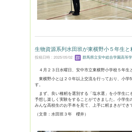
生物資源系列水田班が東横野小５年生と
投稿日時 : 2025/05/02
群馬県立安中総合学園高等学
４月２３日水曜日、安中市立東横野小学校５年生
東横野小とは２０年以上交流を行っており、小学5
す。
まず、良い種籾を選別する「塩水選」を小学生にも
予想し楽しく実験をすることができました。小学生
みんな高校生のお手本を見て、上手に籾まきができ
（文章：水田班３年 櫻井）