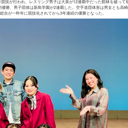
21競技が行われ、レスリング男子は大泉が12連覇中だった館林を破って
初優勝、男子団体は新島学園が2連覇した。空手道団体形は男女とも高
中総合が一昨年に競技化されてから3年連続の優勝となった。