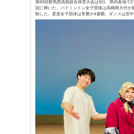
第60回群馬県高校総合体育大会は9日、県内各地で
冠に輝いた。バドミントン女子団体は高崎商大付が
制した。柔道女子団体は常磐が4連覇。ダンスは安