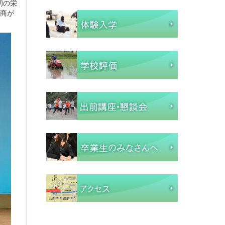
初の栄
崎商が