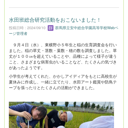
水田班総合研究活動をおこないました！
投稿日時 : 2024/09/10
群馬県立安中総合学園高等学校Webペ
ージ管理者
９月４日（水）、東横野小５年生と稲の生育調査会を行い
ました。稲の草丈・茎数・葉数・穂の数を調査しました。草
丈が１００㎝を超えていることや、品種によって様子が違う
こと、さまざまな病害虫がいることなど、たくさんの気づき
があったようです。
小学生が考えてくれた、かかしアイディアをもとに高校生が
夏休みに作成し、一緒に立てたり、水田アート鑑賞や防鳥テ
ープを張ったりとたくさんの活動ができました。