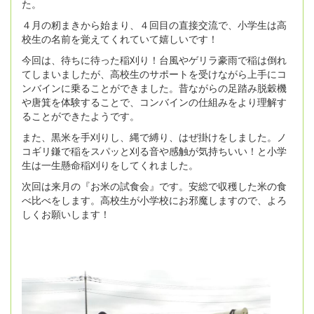
た。
４月の籾まきから始まり、４回目の直接交流で、小学生は高
校生の名前を覚えてくれていて嬉しいです！
今回は、待ちに待った稲刈り！台風やゲリラ豪雨で稲は倒れ
てしまいましたが、高校生のサポートを受けながら上手にコ
ンバインに乗ることができました。昔ながらの足踏み脱穀機
や唐箕を体験することで、コンバインの仕組みをより理解す
ることができたようです。
また、黒米を手刈りし、縄で縛り、はぜ掛けをしました。ノ
コギリ鎌で稲をスパッと刈る音や感触が気持ちいい！と小学
生は一生懸命稲刈りをしてくれました。
次回は来月の『お米の試食会』です。安総で収穫した米の食
べ比べをします。高校生が小学校にお邪魔しますので、よろ
しくお願いします！