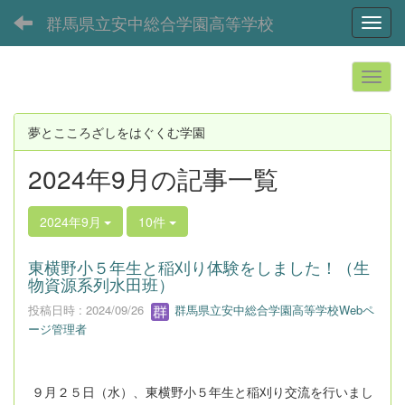
群馬県立安中総合学園高等学校
Toggl
夢とこころざしをはぐくむ学園
2024年9月の記事一覧
2024年9月
10件
東横野小５年生と稲刈り体験をしました！（生
物資源系列水田班）
投稿日時 : 2024/09/26
群馬県立安中総合学園高等学校Webペ
ージ管理者
９月２５日（水）、東横野小５年生と稲刈り交流を行いまし