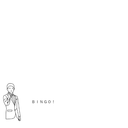
ＢＩＮＧＯ！