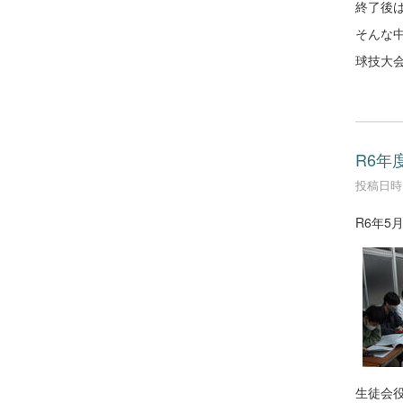
終了後
そんな
球技大会
R6年
投稿日時 :
R6年5
生徒会