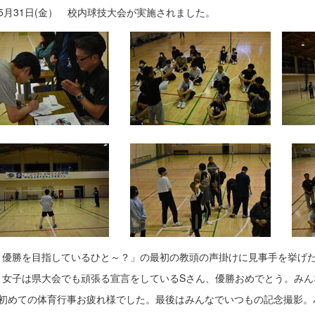
5月31日(金） 校内球技大会が実施されました。
、優勝を目指しているひと～？」の最初の教頭の声掛けに見事手を挙げた
、女子は県大会でも頑張る宣言をしているSさん、優勝おめでとう。みん
も初めての体育行事お疲れ様でした。最後はみんなでいつもの記念撮影。