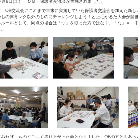
7月6日(土） ＯＢ・保護者交流会が実施されました。
は、OB交流会にこれまで年末に実施していた保護者交流会を加えた新し
つもの体育レク以外のものにチャレンジしよう！と上毛かるた大会が開催
ルルールとして、同点の場合は「つ」を取った方ではなく、「な」＝「
た。
てみれば、ものすご～く盛り上がった会となりました。OBの方ともあっ