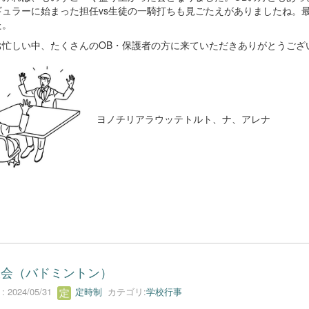
ギュラーに始まった担任vs生徒の一騎打ちも見ごたえがありましたね。最
た。
お忙しい中、たくさんのOB・保護者の方に来ていただきありがとうござ
ヨノチリアラウッテトルト、ナ、アレナ
大会（バドミントン）
 2024/05/31
定時制
カテゴリ:
学校行事