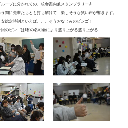
グループに分かれての、校舎案内兼スタンプラリー♪
いう間に先輩たちとも打ち解けて、楽しそうな笑い声が響きます。
、安総定時制といえば、、、そうおなじみのビンゴ！
今回のビンゴはI君の名司会により盛り上がる盛り上がる！！！