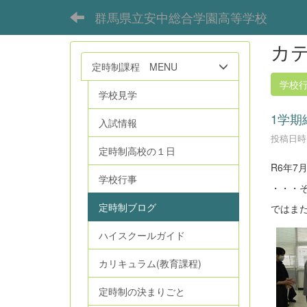
群馬県立安中総合学園高等学校
カテ
定時制課程 MENU
学校
学校見学
1学期
入試情報
投稿日時 :
定時制高校の１日
R6年7
学校行事
・・・
定時制ブログ
ではまた
ハイスクールガイド
カリキュラム(教育課程)
定時制の決まりごと