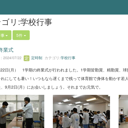
ゴリ:学校行事
行事
5件
終業式
 2024/07/22
定時制
カテゴリ:
学校行事
月22日(月） 1学期の終業式が行われました。1学期皆勤賞、精勤賞、
それにしても暑い！いつもなら遅くまで残って体育館で身体を動かす若人
、9月2日(月）にお会いしましょう。それまでお元気で。