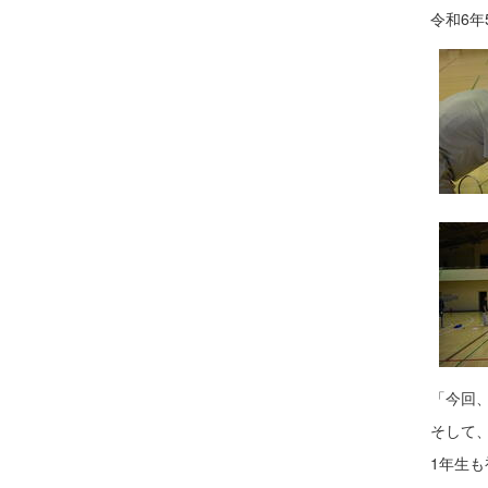
令和6年
「今回
そして
1年生