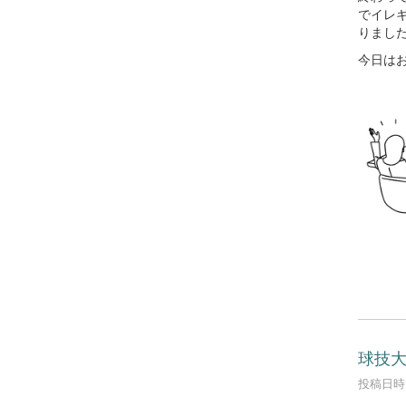
でイレ
りまし
今日は
球技
投稿日時 :