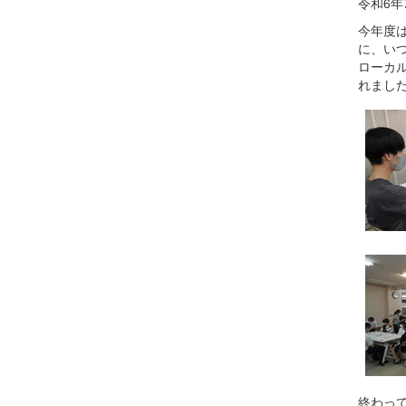
令和6年
今年度
に、い
ローカ
れまし
終わっ