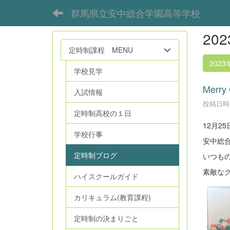
群馬県立安中総合学園高等学校
20
定時制課程 MENU
2023
学校見学
Merry 
入試情報
投稿日時 :
定時制高校の１日
12月2
学校行事
安中総
定時制ブログ
いつも
素敵な
ハイスクールガイド
カリキュラム(教育課程)
定時制の決まりごと