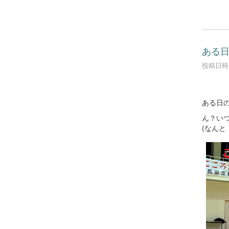
ある
投稿日時 :
ある日
ん？い
(なんと