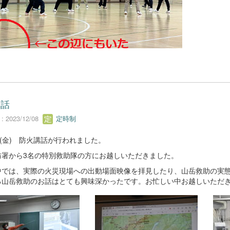
講話
 2023/12/08
定時制
日(金) 防火講話が行われました。
防署から3名の特別救助隊の方にお越しいただきました。
中では、実際の火災現場への出動場面映像を拝見したり、山岳救助の実態
る山岳救助のお話はとても興味深かったです。お忙しい中お越しいただ