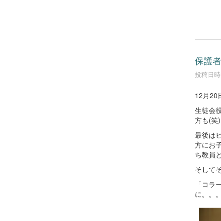
保護
投稿日時 :
12月2
生徒会
方も(
最後は
方にお
ち教員
そして
「コラ
に。。。