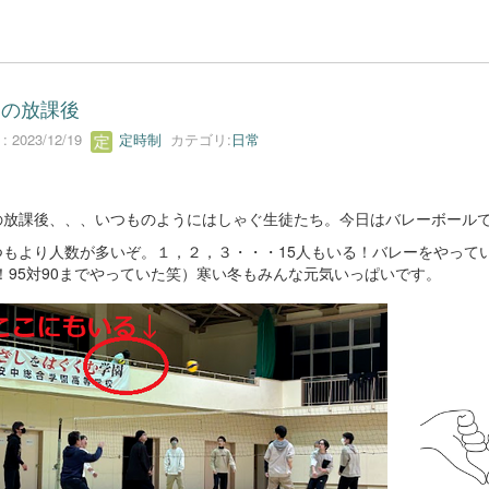
日の放課後
 2023/12/19
定時制
カテゴリ:
日常
の放課後、、、いつものようにはしゃぐ生徒たち。今日はバレーボール
つもより人数が多いぞ。１，２，３・・・15人もいる！バレーをやって
！95対90までやっていた笑）寒い冬もみんな元気いっぱいです。