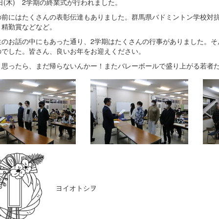
1日(木) 2学期の終業式が行われました。
の前にはたくさんの表彰伝達もありました。群馬県バドミントン学校対
、精勤賞などなど。
生のお話の中にもあった通り、2学期はたくさんの行事がありました。そ
のでした。皆さん、良いお年をお迎えください。
と思ったら、まだ帰らないんかー！またバレーボールで盛り上がる若者
ヨイオトシヲ