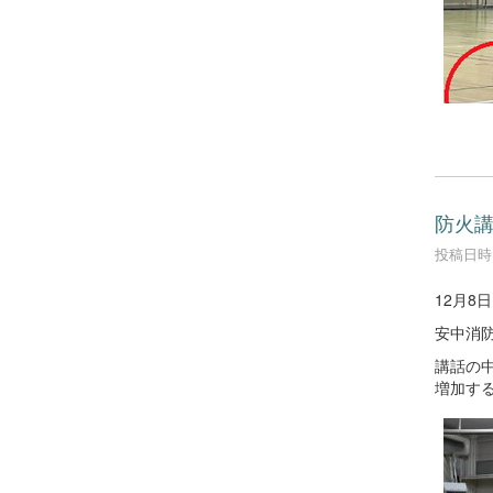
防火
投稿日時 :
12月8
安中消
講話の
増加す