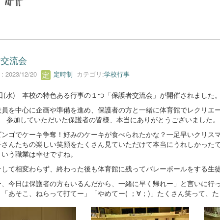
者交流会
 2023/12/20
定時制
カテゴリ:
学校行事
0日(水) 本校の特色ある行事の１つ「保護者交流会」が開催されました
役員を中心に企画や準備を進め、保護者の方と一緒に体育館でレクリエ
笑) 参加していただいた保護者の皆様、本当にありがとうございました。
ビンゴでケーキ争奪！好みのケーキが食べられたかな？一足早いクリス
子さんたちの楽しい笑顔をたくさん見ていただけて本当にうれしかった
という職業は幸せですね。
そして相変わらず、終わった後も体育館に残ってバレーボールをする生
ー、今日は保護者の方もいるんだから、一緒に早く帰れー」と言いに行
「あそこ、ねらって打てー」「やめてー( ；∀；)」たくさん笑って、