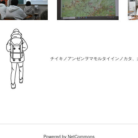
チイキノアンゼンヲマモルタイインノカタ、
Powered by NetCommons