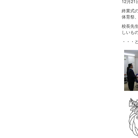
12月2
終業式
体育祭
校長先
しいも
・・・