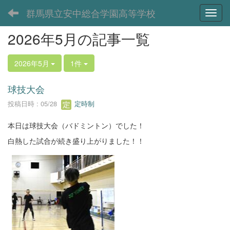
群馬県立安中総合学園高等学校
Toggl
2026年5月の記事一覧
2026年5月
1件
球技大会
投稿日時 : 05/28
定時制
本日は球技大会（バドミントン）でした！
白熱した試合が続き盛り上がりました！！