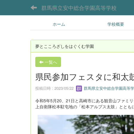
群馬県立安中総合学園高等学校
ホーム
学校概要
夢とこころざしをはぐくむ学園
一覧へ
県民参加フェスタに和太
投稿日時 : 2023/05/22
群馬県立安中総合学園高等学
令和5年5月20、21日と高崎市にある観音山ファ
上自衛隊松本駐屯地の「松本アルプス太鼓」ととも