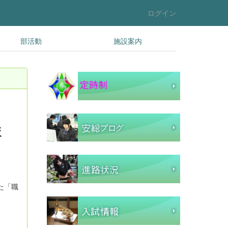
ログイン
部活動
施設案内
ま
た「職