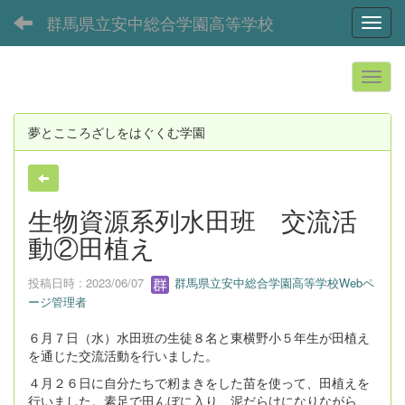
群馬県立安中総合学園高等学校
Toggl
夢とこころざしをはぐくむ学園
生物資源系列水田班 交流活
動②田植え
投稿日時 : 2023/06/07
群馬県立安中総合学園高等学校Webペ
ージ管理者
６月７日（水）水田班の生徒８名と東横野小５年生が田植え
を通じた交流活動を行いました。
４月２６日に自分たちで籾まきをした苗を使って、田植えを
行いました。素足で田んぼに入り、泥だらけになりながら