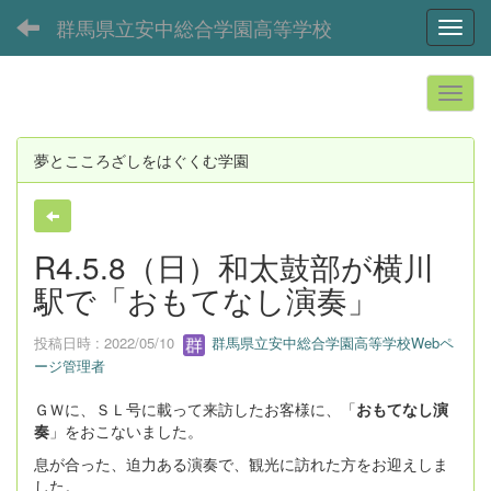
群馬県立安中総合学園高等学校
Toggl
夢とこころざしをはぐくむ学園
R4.5.8（日）和太鼓部が横川
駅で「おもてなし演奏」
投稿日時 : 2022/05/10
群馬県立安中総合学園高等学校Webペ
ージ管理者
ＧＷに、ＳＬ号に載って来訪したお客様に、「
おもてなし演
奏
」をおこないました。
息が合った、迫力ある演奏で、観光に訪れた方をお迎えしま
した。