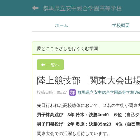
群馬県立安中総合学園高等学校
ホーム
学校概要
夢とこころざしをはぐくむ学園
一覧へ
陸上競技部 関東大会出
投稿日時 : 05/27
群馬県立安中総合学園高等学校We
先日行われた高校総体において、２名の生徒が関東
男子棒高跳び 3年 鈴木：決勝4m40 ６位（自己
男子円盤投げ 2年 奥原：決勝35m23 4位（自己
関東大会での活躍も期待しています。