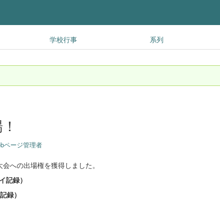
学校行事
系列
場！
bページ管理者
大会への出場権を獲得しました。
タイ記録）
新記録）