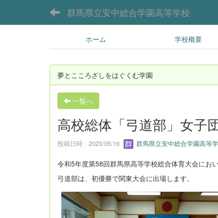
群馬県立安中総合学園高等学校
ホーム
学校概要
夢とこころざしをはぐくむ学園
一覧へ
高校総体「弓道部」女子
投稿日時 : 2023/05/16
群馬県立安中総合学園高等学
令和5年度第58回群馬県高等学校総合体育大会にお
弓道部は、初優勝で関東大会に出場します。