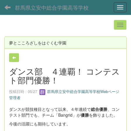
群馬県立安中総合学園高等学校
Toggl
夢とこころざしをはぐくむ学園
ダンス部 ４連覇！ コンテス
ト部門優勝！
投稿日時 : 05/27
群馬県立安中総合学園高等学校Webページ
管理者
ダンスが競技種目となって以来、４年連続で
総合優勝
、コン
テスト部門でも、チーム「Bangrid」が
優勝
を飾りました。
今後の活躍にも期待しています。