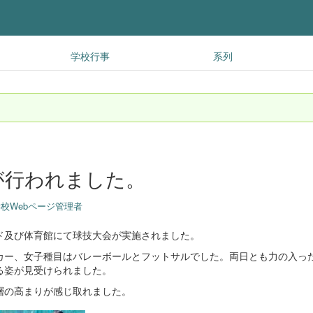
学校行事
系列
が行われました。
校Webページ管理者
及び体育館にて球技大会が実施されました。
ー、女子種目はバレーボールとフットサルでした。両日とも力の入っ
る姿が見受けられました。
層の高まりが感じ取れました。