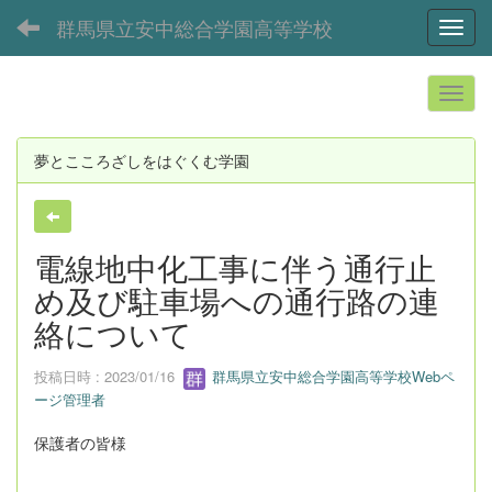
群馬県立安中総合学園高等学校
Toggl
夢とこころざしをはぐくむ学園
電線地中化工事に伴う通行止
め及び駐車場への通行路の連
絡について
投稿日時 : 2023/01/16
群馬県立安中総合学園高等学校Webペ
ージ管理者
保護者の皆様