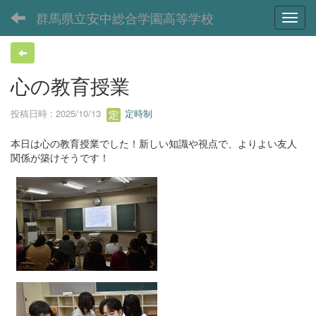
群馬県立安中総合学園高等学校
Toggl
心の教育授業
投稿日時 : 2025/10/13
定時制
本日は心の教育授業でした！新しい知識や視点で、よりよい友人
関係が築けそうです！