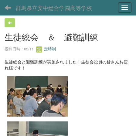
群馬県立安中総合学園高等学校
Toggl
生徒総会 ＆ 避難訓練
投稿日時 : 05/11
定時制
生徒総会と避難訓練が実施されました！生徒会役員の皆さんお疲
れ様です！