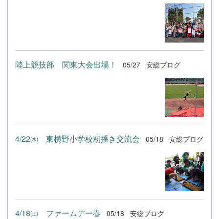
陸上競技部 関東大会出場！
05/27
安総ブログ
4/22㈬ 東横野小学校籾播き交流会
05/18
安総ブログ
4/18㈯ ファームデー春
05/18
安総ブログ