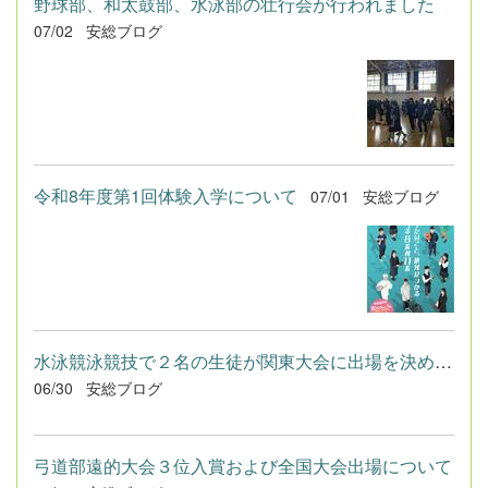
野球部、和太鼓部、水泳部の壮行会が行われました
07/02
安総ブログ
令和8年度第1回体験入学について
07/01
安総ブログ
水泳競泳競技で２名の生徒が関東大会に出場を決めました
06/30
安総ブログ
弓道部遠的大会３位入賞および全国大会出場について