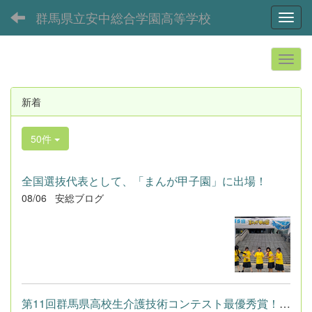
群馬県立安中総合学園高等学校
Toggl
新着
50件
全国選抜代表として、「まんが甲子園」に出場！
08/06
安総ブログ
第11回群馬県高校生介護技術コンテスト最優秀賞！！！（生活文化...