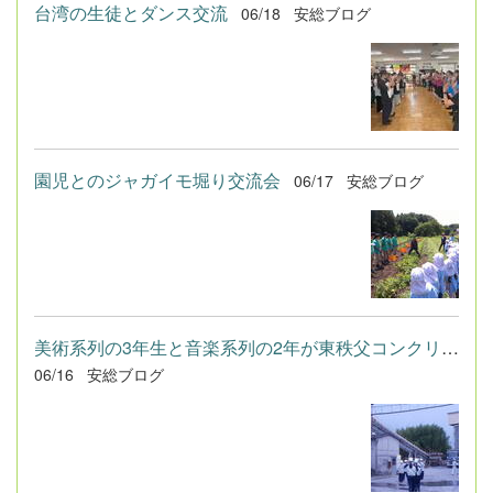
台湾の生徒とダンス交流
06/18
安総ブログ
園児とのジャガイモ堀り交流会
06/17
安総ブログ
美術系列の3年生と音楽系列の2年が東秩父コンクリート（株）安中...
06/16
安総ブログ